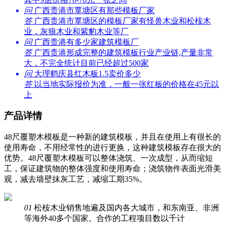
问
广西贵港市覃塘区有那些模板厂家
答
广西贵港市覃塘区的模板厂家有怪兽木业和松桉木
业，灰狼木业和紫豹木业等厂
问
广西贵港有多少家建筑模板厂
答
广西贵港形成完整的建筑模板行业产业链,产量非常
大，不完全统计目前已经超过500家
问
大理鹤庆县红木板1.5卖价多少
答
以当地实际报价为准，一般一张红板的价格在45元以
上
产品详情
48尺覆塑木模板是一种新的建筑模板，并且在使用上有很长的
使用寿命，不用经常性的进行更换，这种建筑模板存在很大的
优势。48尺覆塑木模板可以整体浇筑、一次成型，从而缩短
工，保证建筑物的整体强度和使用寿命；浇筑物件表面光滑美
观，减去墙壁抹灰工艺，减缩工期35%。
01
松桉木业销售地遍及国内各大城市，和东南亚、非洲
等海外40多个国家。合作的工程项目数以千计