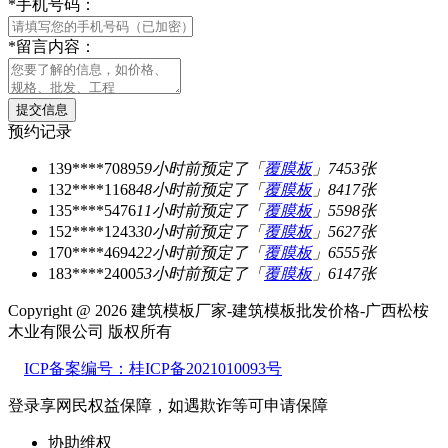
*
手机号码：
*
留言内容：
预约记录
139****7089
59小时前
预定了「
覆膜板
」7453张
132****1168
48小时前
预定了「
覆膜板
」8417张
135****5476
11小时前
预定了「
覆膜板
」5598张
152****1243
30小时前
预定了「
覆膜板
」5627张
170****4694
22小时前
预定了「
覆膜板
」6555张
183****2400
53小时前
预定了「
覆膜板
」6147张
Copyright @ 2026 建筑模板厂家-建筑模板批发价格-广西松桉
木业有限公司 版权所有
ICP备案编号：桂ICP备2021010093号
登录享网民权益保障，如遇欺诈等可
申请保障
协助维权