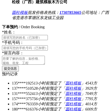
松桉（广西）建筑模板木方公司
圆柱模板
批发价格表热线：
17307853665
公司地址：
广西
省贵港市覃塘区东龙镇工业园
下单预约
/ Order Booking
*
姓名：
*
手机号码：
*
留言内容：
预约记录
135****1925
13小时前
预定了「
圆柱模板
」4543方
137****5105
28小时前
预定了「
圆柱模板
」3929方
131****5524
13小时前
预定了「
圆柱模板
」7049方
157****3757
56小时前
预定了「
圆柱模板
」7795方
174****7633
59小时前
预定了「
圆柱模板
」4014方
180****6163
76小时前
预定了「
圆柱模板
」6009方