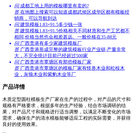
问
成都工地上用的模板哪里有卖的?
答
在地图上搜索可以知道成都武侯区成华区都有模板经
销商，可以导航到达
问
建筑模板1.83×91.5多少钱一张
答
建筑模板1.83×91.5价格相关不同材质和生产工艺都不
相同,价格当然也会相差甚远。一般价格在35-88元
问
广西贵港有多少家建筑模板厂
答
广西贵港形成完整的建筑模板行业产业链,产量非常
大，不完全统计目前已经超过500家
问
广西贵港市覃塘区有那些模板厂家
答
广西贵港市覃塘区的模板厂家有怪兽木业和松桉木
业，灰狼木业和紫豹木业等厂
产品详情
木质定型圆柱模板生产厂家在生产的过程中，对产品的尺寸和
规格有严格要求，根据多年的生产经验，结合市场调研的结
果，对产品尺寸和规格进行适当调整，以满足不断变化的市场
需求，确保生产的清水模板能够适应工程的实际需要，并获得
良好的使用效果。