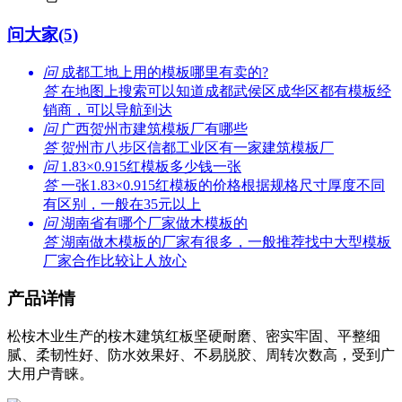
问大家(5)
问
成都工地上用的模板哪里有卖的?
答
在地图上搜索可以知道成都武侯区成华区都有模板经
销商，可以导航到达
问
广西贺州市建筑模板厂有哪些
答
贺州市八步区信都工业区有一家建筑模板厂
问
1.83×0.915红模板多少钱一张
答
一张1.83×0.915红模板的价格根据规格尺寸厚度不同
有区别，一般在35元以上
问
湖南省有哪个厂家做木模板的
答
湖南做木模板的厂家有很多，一般推荐找中大型模板
厂家合作比较让人放心
产品详情
松桉木业生产的桉木建筑红板坚硬耐磨、密实牢固、平整细
腻、柔韧性好、防水效果好、不易脱胶、周转次数高，受到广
大用户青睐。