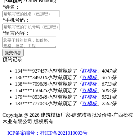
下单预约
/ Order Booking
*
姓名：
*
手机号码：
*
留言内容：
预约记录
134****9274
57小时前
预定了「
红模板
」4047张
136****3492
10小时前
预定了「
红模板
」3616张
138****7096
88小时前
预定了「
红模板
」6713张
154****1504
25小时前
预定了「
红模板
」5004张
179****8535
48小时前
预定了「
红模板
」5521张
183****7770
43小时前
预定了「
红模板
」2562张
Copyright @ 2026 建筑模板厂家-建筑模板批发价格-广西松桉
木业有限公司 版权所有
ICP备案编号：桂ICP备2021010093号