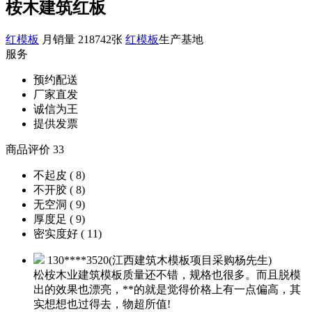
桉木建筑红板
红模板
月销量 218742张
红模板
生产基地
服务
预约配送
厂家直发
诚信为王
提供发票
商品评价 33
不起皮 ( 8)
不开胶 ( 8)
无空洞 ( 9)
厚度足 ( 9)
密实度好 ( 11)
130****3520(江西建筑木模板项目采购杨先生)
松桉木业建筑模板质量还不错，规格也很多。而且脱模
出的效果也漂亮，**的就是觉得价格上有一点偏高，其
实想想也过得去，物超所值!