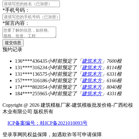
*
手机号码：
*
留言内容：
预约记录
136****4364
35小时前
预定了「
建筑木方
」7600根
131****3162
34小时前
预定了「
建筑木方
」8114根
131****1365
75小时前
预定了「
建筑木方
」6331根
157****3161
86小时前
预定了「
建筑木方
」6166根
174****8020
54小时前
预定了「
建筑木方
」8040根
184****2559
65小时前
预定了「
建筑木方
」4331根
Copyright @ 2026 建筑模板厂家-建筑模板批发价格-广西松桉
木业有限公司 版权所有
ICP备案编号：桂ICP备2021010093号
登录享网民权益保障，如遇欺诈等可
申请保障